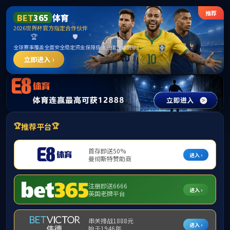
CHINA·365英国上市(集团)股份有限公司|官方网
站
首页
-
美院概况
-
相关下载
相关下载